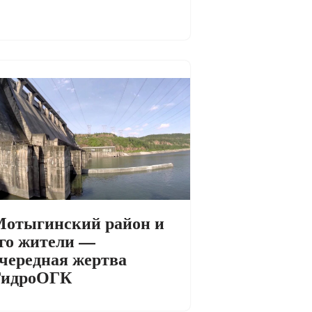
отыгинский район и
го жители —
чередная жертва
ГидроОГК