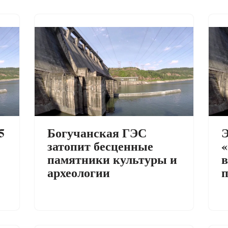
5
Богучанская ГЭС
Э
затопит бесценные
«
памятники культуры и
в
археологии
п