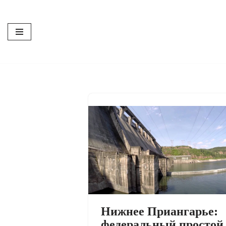
Перейти
к
содержимому
Нижнее Приангарье:
федеральный простой