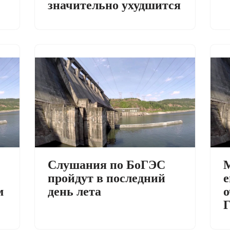
значительно ухудшится
Слушания по БоГЭС
М
пройдут в последний
е
м
день лета
о