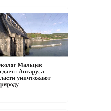
колог Мальцев
сдает» Ангару, а
ласти уничтожают
рироду