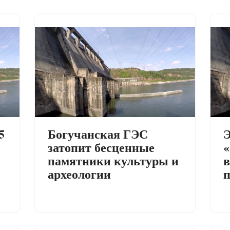
5
Богучанская ГЭС
Э
затопит бесценные
«
памятники культуры и
в
археологии
п