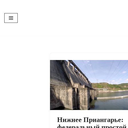
Перейти
к
содержимому
Нижнее Приангарье:
федеральный простой