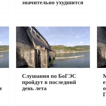
значительно ухудшится
Слушания по БоГЭС
М
пройдут в последний
е
м
день лета
о