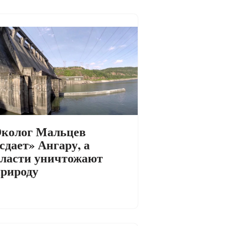
колог Мальцев
сдает» Ангару, а
ласти уничтожают
рироду