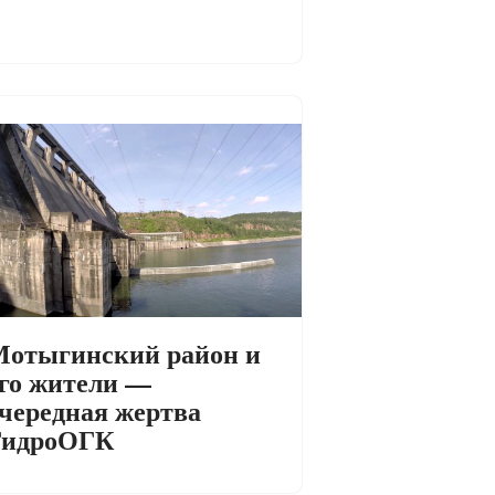
отыгинский район и
го жители —
чередная жертва
ГидроОГК