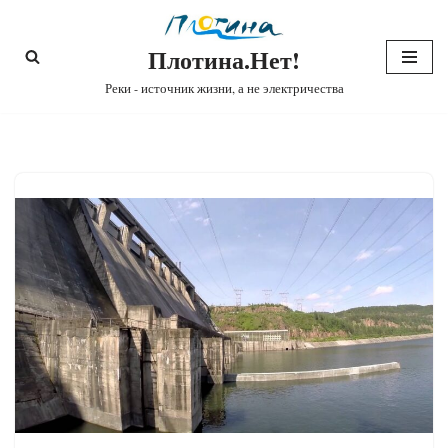
Плотина.Нет!
Перейти
к
Реки - источник жизни, а не электричества
содержимому