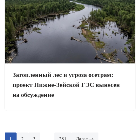
Затопленный лес и угроза осетрам:
проект Нижне-Зейской ГЭС вынесен
на обсуждение
1
2
3
…
281
Далее →