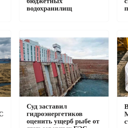
с
бюджетных
п
водохранилищ
Суд заставил
В
гидроэнергетиков
С
М
оценить ущерб рыбе от
с