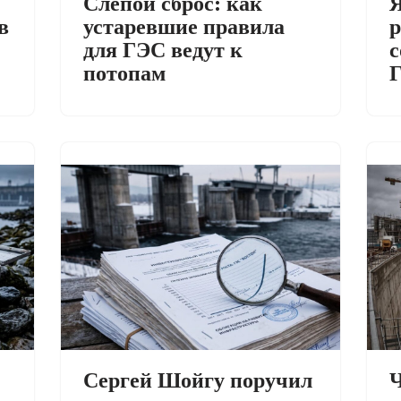
Слепой сброс: как
Я
в
устаревшие правила
р
для ГЭС ведут к
с
потопам
Сергей Шойгу поручил
Ч