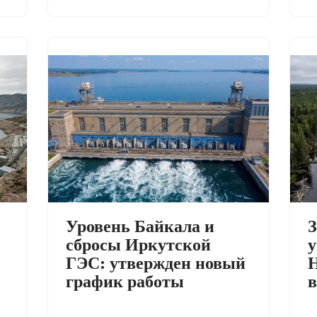
Уровень Байкала и
З
сбросы Иркутской
у
ГЭС: утвержден новый
Н
график работы
в