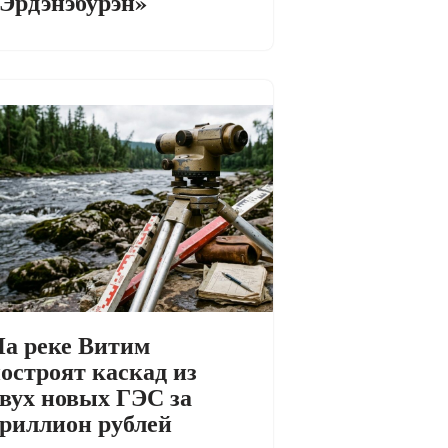
Эрдэнэбурэн»
а реке Витим
остроят каскад из
вух новых ГЭС за
риллион рублей