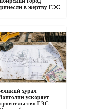
ибирский город
ринесли в жертву ГЭС
еликий хурал
онголии ускоряет
троительство ГЭС