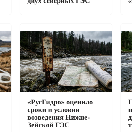
двух северных ГЭС
«
«РусГидро» оценило
Н
сроки и условия
п
возведения Нижне-
д
Зейской ГЭС
т