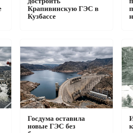
достроить
п
е
Крапивинскую ГЭС в
п
Кузбассе
И
Госдума оставила
к
новые ГЭС без