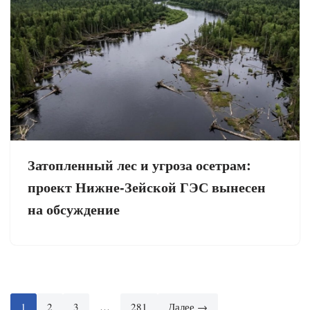
Затопленный лес и угроза осетрам:
проект Нижне-Зейской ГЭС вынесен
на обсуждение
1
2
3
…
281
Далее →