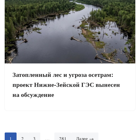
Затопленный лес и угроза осетрам:
проект Нижне-Зейской ГЭС вынесен
на обсуждение
1
2
3
…
281
Далее →