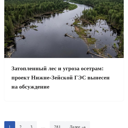
Затопленный лес и угроза осетрам:
проект Нижне-Зейской ГЭС вынесен
на обсуждение
1
2
3
…
281
Далее →