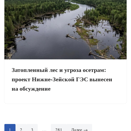
Затопленный лес и угроза осетрам:
проект Нижне-Зейской ГЭС вынесен
на обсуждение
1
2
3
…
281
Далее →