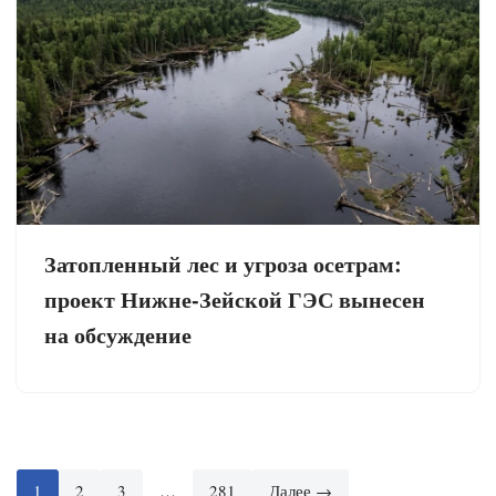
Затопленный лес и угроза осетрам:
проект Нижне-Зейской ГЭС вынесен
на обсуждение
1
2
3
…
281
Далее →