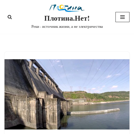
Плотина.Нет!
Перейти
к
Реки - источник жизни, а не электричества
содержимому