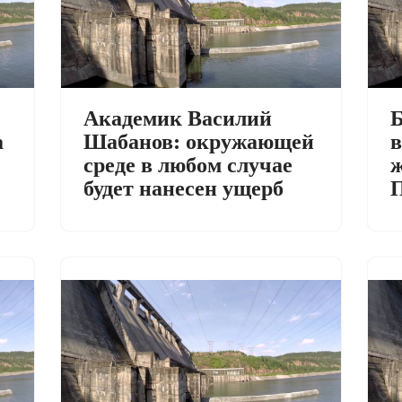
Академик Василий
Б
а
Шабанов: окружающей
в
среде в любом случае
ж
будет нанесен ущерб