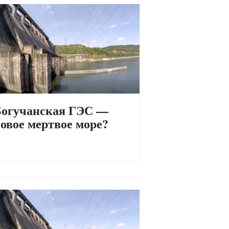
огучанская ГЭС —
овое мертвое море?