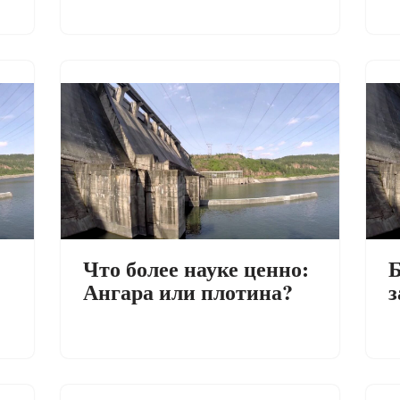
Что более науке ценно:
Б
Ангара или плотина?
з