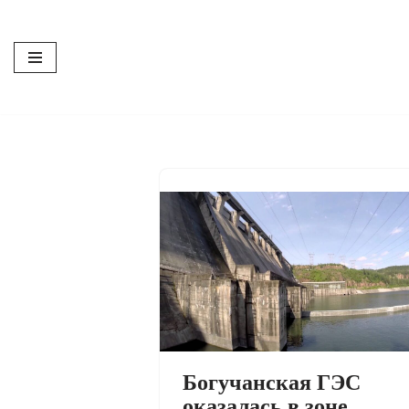
Перейти
к
содержимому
Богучанская ГЭС
оказалась в зоне