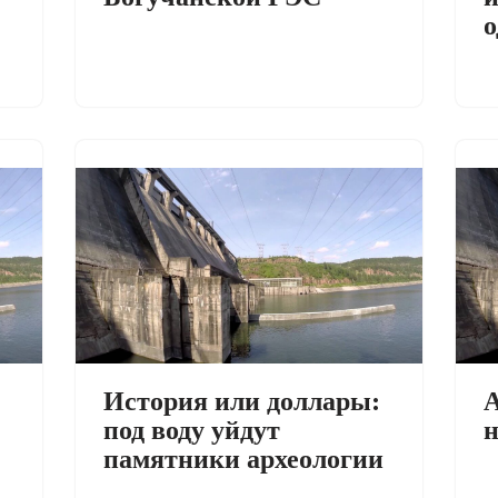
о
История или доллары:
А
под воду уйдут
н
памятники археологии