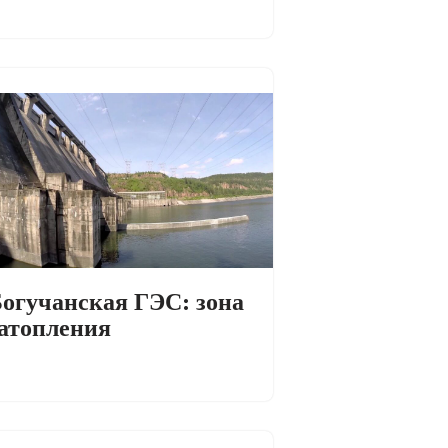
огучанская ГЭС: зона
атопления