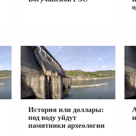
о
История или доллары:
А
под воду уйдут
н
памятники археологии