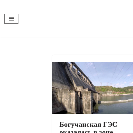
Перейти
к
содержимому
Богучанская ГЭС
оказалась в зоне