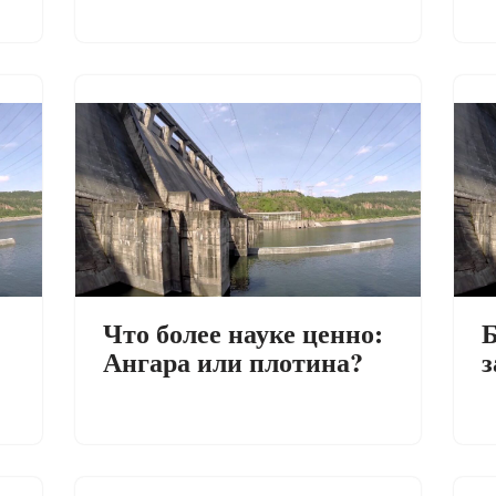
Что более науке ценно:
Б
Ангара или плотина?
з