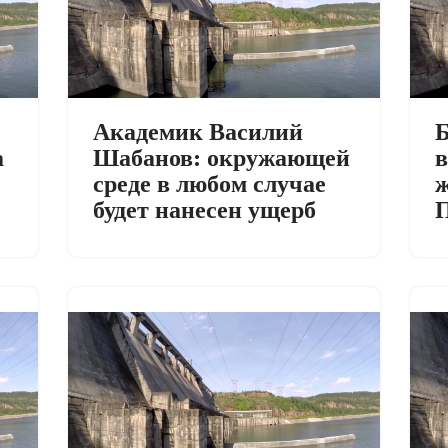
Академик Василий
Б
а
Шабанов: окружающей
в
среде в любом случае
ж
будет нанесен ущерб