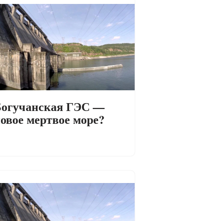
огучанская ГЭС —
овое мертвое море?