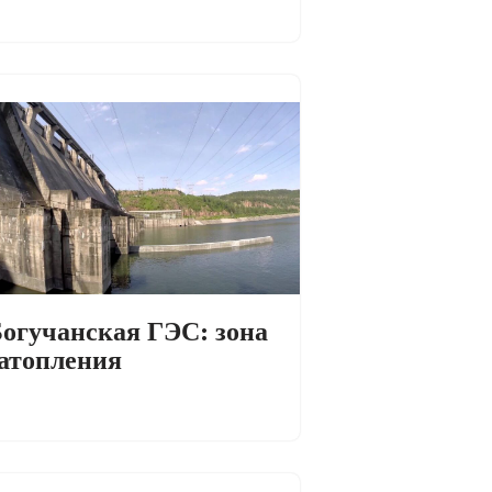
огучанская ГЭС: зона
атопления