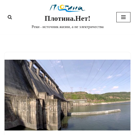
Плотина.Нет!
Перейти
к
Реки - источник жизни, а не электричества
содержимому