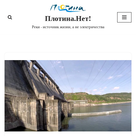
Плотина.Нет!
Перейти
к
Реки - источник жизни, а не электричества
содержимому