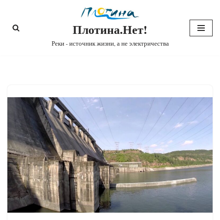
Плотина.Нет!
Перейти
к
Реки - источник жизни, а не электричества
содержимому