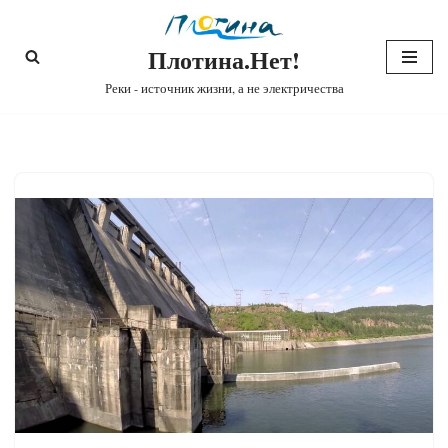
Плотина.Нет!
Перейти
к
Реки - источник жизни, а не электричества
содержимому