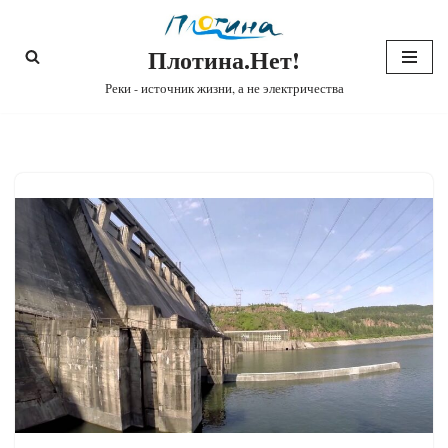
Плотина.Нет!
Перейти
к
Реки - источник жизни, а не электричества
содержимому