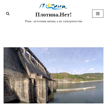
Плотина.Нет!
Перейти
к
Реки - источник жизни, а не электричества
содержимому