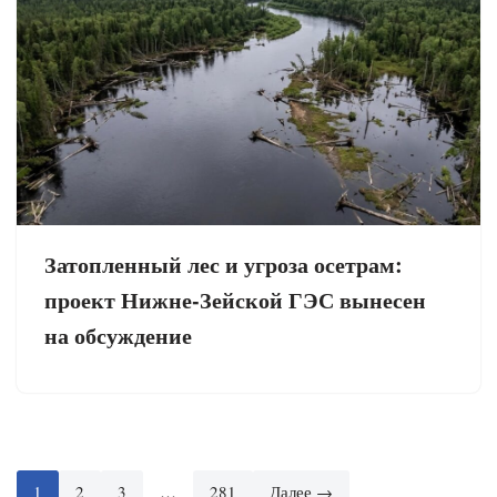
Затопленный лес и угроза осетрам:
проект Нижне-Зейской ГЭС вынесен
на обсуждение
1
2
3
…
281
Далее →