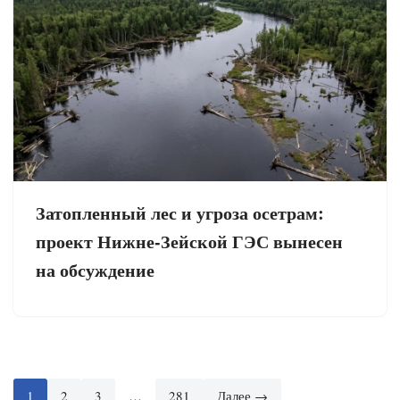
Затопленный лес и угроза осетрам:
проект Нижне-Зейской ГЭС вынесен
на обсуждение
1
2
3
…
281
Далее →