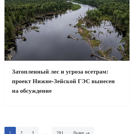
Затопленный лес и угроза осетрам:
проект Нижне-Зейской ГЭС вынесен
на обсуждение
1
2
3
…
281
Далее →