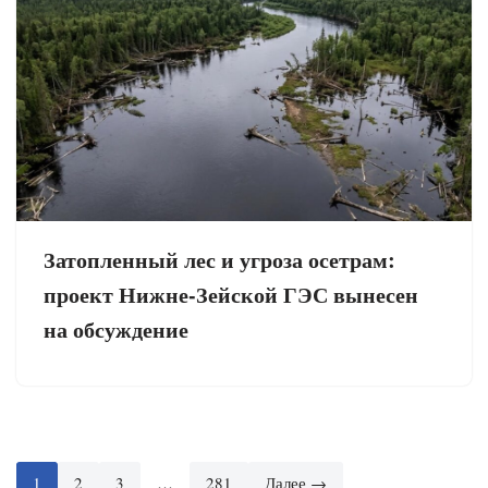
Затопленный лес и угроза осетрам:
проект Нижне-Зейской ГЭС вынесен
на обсуждение
1
2
3
…
281
Далее →