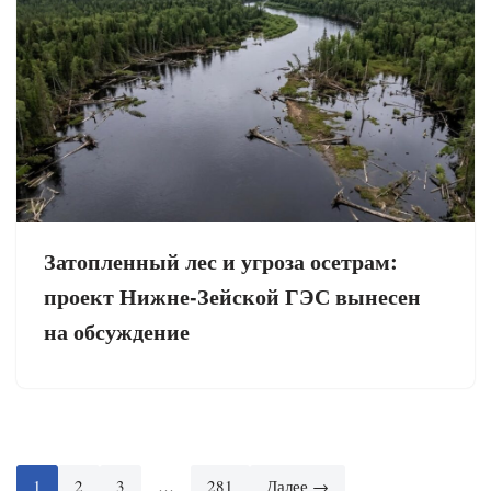
Затопленный лес и угроза осетрам:
проект Нижне-Зейской ГЭС вынесен
на обсуждение
1
2
3
…
281
Далее →