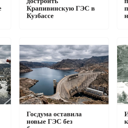
достроить
п
е
Крапивинскую ГЭС в
п
Кузбассе
И
Госдума оставила
к
новые ГЭС без