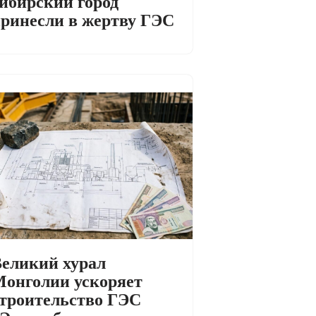
ибирский город
ринесли в жертву ГЭС
еликий хурал
онголии ускоряет
троительство ГЭС