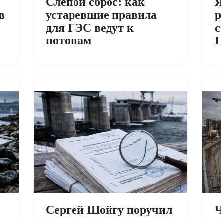
Слепой сброс: как
Я
в
устаревшие правила
р
для ГЭС ведут к
с
потопам
Сергей Шойгу поручил
Ч