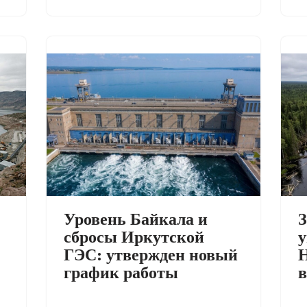
Уровень Байкала и
З
сбросы Иркутской
у
ГЭС: утвержден новый
Н
график работы
в