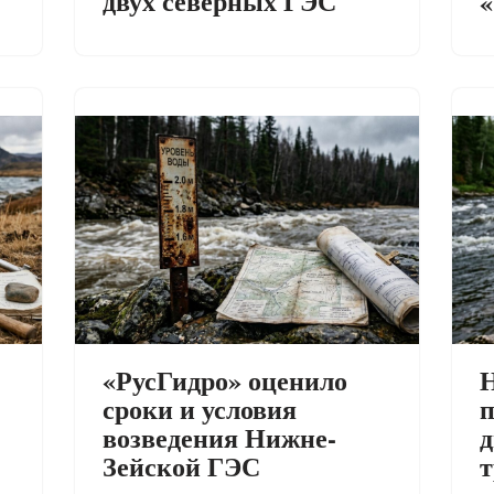
двух северных ГЭС
«
«РусГидро» оценило
Н
сроки и условия
п
возведения Нижне-
д
Зейской ГЭС
т