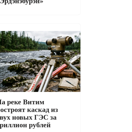
Эрдэнэбурэн»
а реке Витим
остроят каскад из
вух новых ГЭС за
риллион рублей