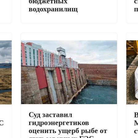
с
бюджетных
п
водохранилищ
Суд заставил
В
гидроэнергетиков
С
М
оценить ущерб рыбе от
с