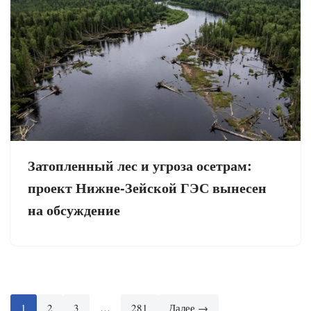
Затопленный лес и угроза осетрам:
проект Нижне-Зейской ГЭС вынесен
на обсуждение
1
2
3
…
281
Далее →