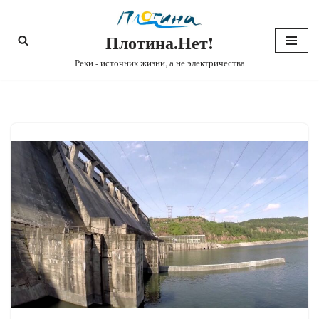
Плотина.Нет!
Перейти
к
Реки - источник жизни, а не электричества
содержимому