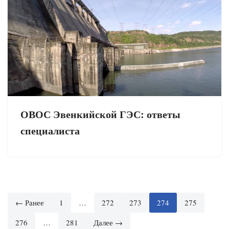
ОВОС Эвенкийской ГЭС: ответы
специалиста
← Ранее
1
…
272
273
274
275
276
…
281
Далее →