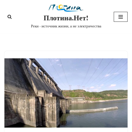
Плотина.Нет!
Перейти
к
Реки - источник жизни, а не электричества
содержимому