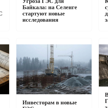
Угроза ГЭС для
К
Байкала: на Селенге
с
С
стартуют новые
д
исследования
з
В
Г
Инвесторам в новые
з