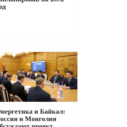
од
нергетика и Байкал:
оссия и Монголия
бсуждают проект