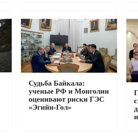
Судьба Байкала:
ученые РФ и Монголии
Г
оценивают риски ГЭС
с
«Эгийн-Гол»
д
и