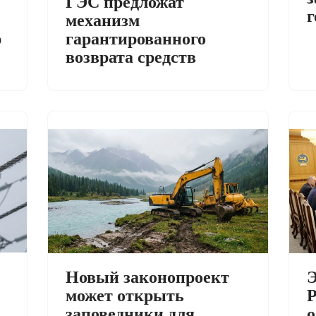
ГЭС предложат
г
механизм
ю
гарантированного
возврата средств
Новый законопроект
Э
может открыть
Р
заповедники для
о