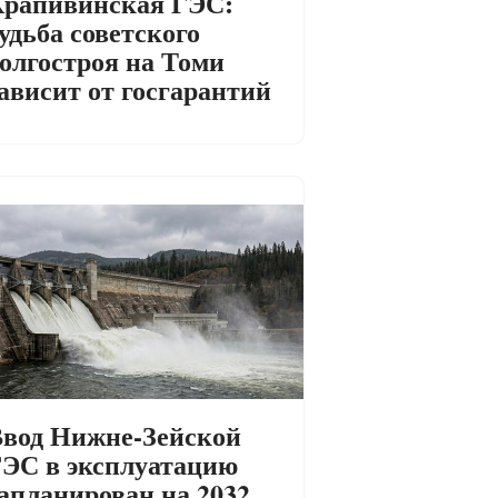
рапивинская ГЭС:
удьба советского
олгостроя на Томи
ависит от госгарантий
вод Нижне-Зейской
ЭС в эксплуатацию
апланирован на 2032