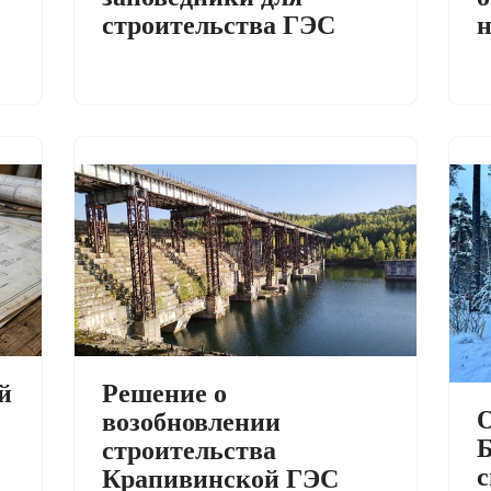
строительства ГЭС
н
й
Решение о
О
возобновлении
Б
строительства
с
Крапивинской ГЭС