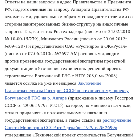
Ответы на наши запросы в адрес Правительства и Президента
РФ, подготовленные по запросу Аппарата Правительства РФ
ведомствами, удивительным образом совпадают с ответами со
стороны заинтересованных бизнес-структур на аналогичные
запросы. Так, в ответах Ростехнадзора (письмо от 24.02.2010
№ 10-00-15/279), Минэнерго России (письмо от 20.06.2012г.
№09-1287) и представителей ОАО «Русгидро» и ОК»Русал»
(письмо от 07.06.2010г. №2697 АМ) основным доводом
против проведения государственной экспертизы проектной
документации «Уточнение технических решений проекта
строительства Богучанской ГЭС с НПУ 208,0 м»(2008)
является ссылка на уже имеющееся
Заключение
Главгосэкспертизы Госстроя СССР по техническому проекту
Богучанской ГЭС на р. Ангаре
(приложение к письму Госстроя
СССР от 29.06.1979г. №215), которое, по мнению ответчиков,
можно приравнять к положительному заключению
государственной экспертизы, а также ссылка на
распоряжение
Совета Министров СССР от 7 декабря 1979 г. № 2699р
,
утвердившее «Технический проект строительства Богучанской