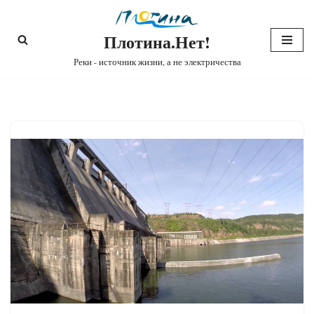
Плотина.Нет!
Перейти
к
Реки - источник жизни, а не электричества
содержимому