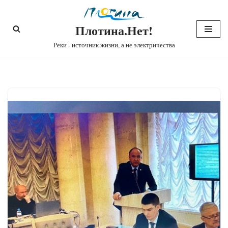
Плотина.Нет!
Перейти
к
Реки - источник жизни, а не электричества
содержимому