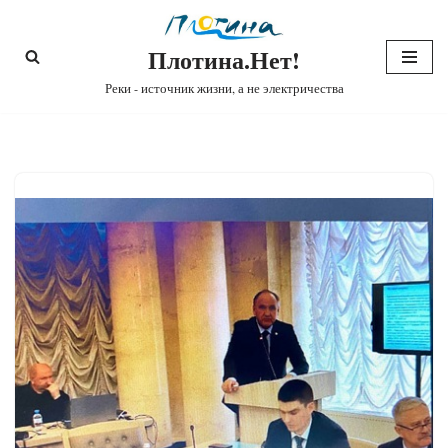
Плотина.Нет!
Перейти
к
Реки - источник жизни, а не электричества
содержимому