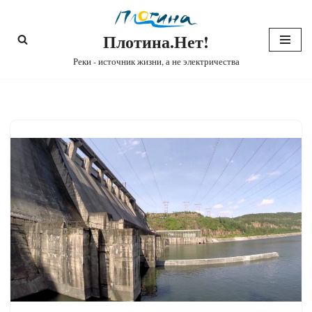
Плотина.Нет!
Перейти
к
Реки - источник жизни, а не электричества
содержимому