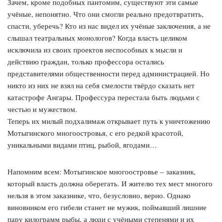
Зачем, кроме подобных пантомим, существуют эти самые
учёные, непонятно. Что они смогли реально предотвратить,
спасти, уберечь? Кто из нас видел их учёные заключения, а не
слышал театральных монологов? Когда власть целиком
исключила из своих проектов неспособных к мысли и
действию граждан, только профессора остались
представителями общественности перед администрацией. Но
никто из них не взял на себя смелости твёрдо сказать нет
катастрофе Ангары. Профессура перестала быть людьми с
честью и мужеством.
Теперь их милый подхалимаж открывает путь к уничтожению
Мотыгинского многоостровья, с его редкой красотой,
уникальными видами птиц, рыбой, ягодами…
Напомним всем: Мотыгинское многоостровье – заказник,
который власть должна оберегать. И жителю тех мест многого
нельзя в этом заказнике, что, безусловно, верно. Однако
виновником его гибели станет не мужик, поймавший лишние
пару килограмм рыбы, а люди с учёными степенями и их