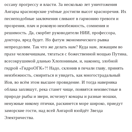
оссану прогрессу и власти. За несколько лет уничтожения
Ангары красноярские учёные достигли высот красноречия. Их
песнеподобные заключения сливают в гармонию тревоги и
прозрения, плач и роковую неизбежность, сомнения и
решимость. Да, скорбят руководители НИИ, профессора,
доктора, вред будет. Но фатум экономического рывка
непреодолим. Так что же делать нам? Куда нам, лежащим во
прахе человечишкам, тягаться с божественной мощью Путина,
всесокрушимой дланью Хлопониным, и, наконец, злобной
гидрой «ГидроОГК»?! Надо, склонив в печали главу, принять
неизбежность, смириться и увидеть, как многострадальный
Иов, во всём этом высшее провидение. И тогда наверняка
облака запляшут, река станет чище, появятся неизвестные в
природе рыбы и звери, исчезнут комары и разные мошки,
ненужные никому птички, раскинется море широко, приедут
заморские гости, над всей Ангарой взойдёт Звезда
Электричества.