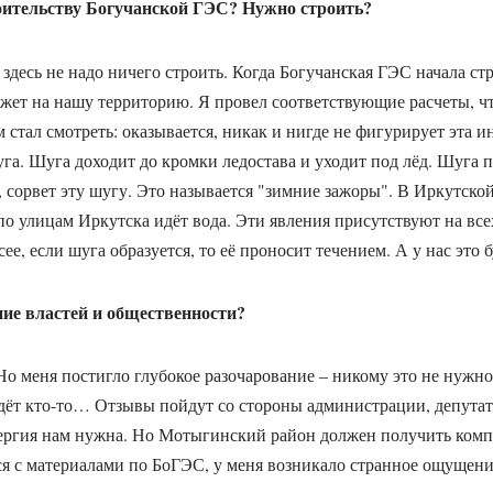
оительству Богучанской ГЭС? Нужно строить?
о здесь не надо ничего строить. Когда Богучанская ГЭС начала стр
окажет на нашу территорию. Я провел соответствующие расчеты, 
стал смотреть: оказывается, никак и нигде не фигурирует эта 
шуга. Шуга доходит до кромки ледостава и уходит под лёд. Шуга 
в, сорвет эту шугу. Это называется "зимние зажоры". В Иркутск
по улицам Иркутска идёт вода. Эти явления присутствуют на в
ее, если шуга образуется, то её проносит течением. А у нас это б
ие властей и общественности?
 Но меня постигло глубокое разочарование – никому это не нужно
идёт кто-то… Отзывы пойдут со стороны администрации, депутат
энергия нам нужна. Но Мотыгинский район должен получить комп
ся с материалами по БоГЭС, у меня возникало странное ощущен