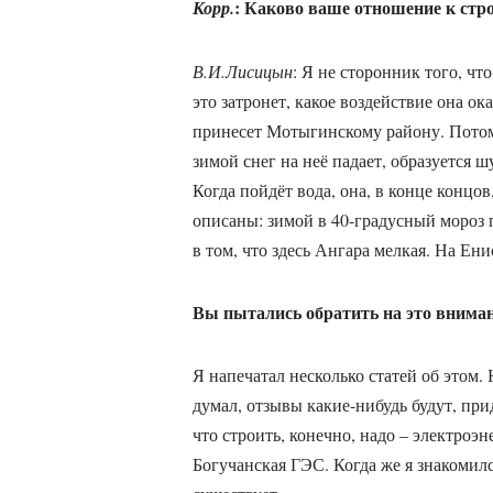
: Каково ваше отношение к стр
Корр.
В.И.Лисицын
: Я не сторонник того, чт
это затронет, какое воздействие она 
принесет Мотыгинскому району. Потом 
зимой снег на неё падает, образуется 
Когда пойдёт вода, она, в конце концо
описаны: зимой в 40-градусный мороз 
в том, что здесь Ангара мелкая. На Енис
Вы пытались обратить на это вниман
Я напечатал несколько статей об этом.
думал, отзывы какие-нибудь будут, пр
что строить, конечно, надо – электро
Богучанская ГЭС. Когда же я знакомил