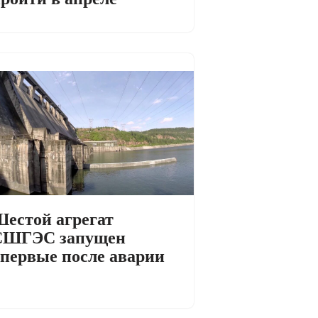
естой агрегат
СШГЭС запущен
первые после аварии