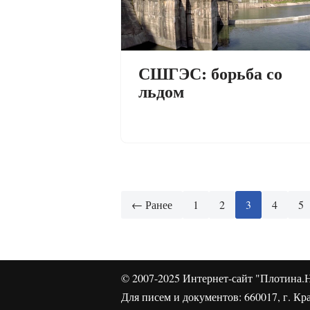
СШГЭС: борьба со
льдом
← Ранее
1
2
3
4
5
© 2007-2025
Интернет-сайт "Плотина.Н
Для писем и документов: 660017, г. Кра