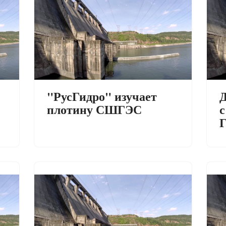
"РусГидро" изучает
Д
плотину СШГЭС