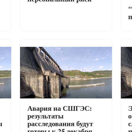
"
п
Авария на СШГЭС:
Э
результаты
о
ы
расследования будут
с
готовы к 25 декабря
п