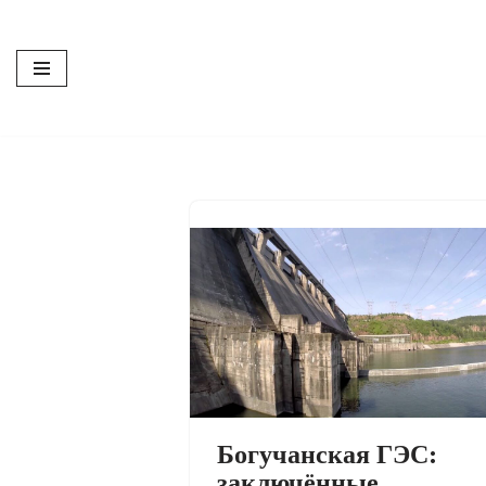
Перейти
к
содержимому
Богучанская ГЭС:
заключённые