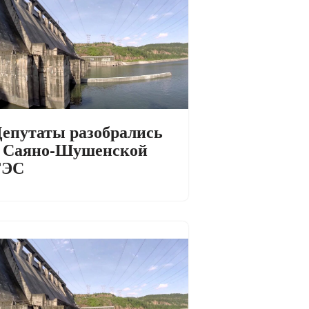
епутаты разобрались
с Саяно-Шушенской
ГЭС