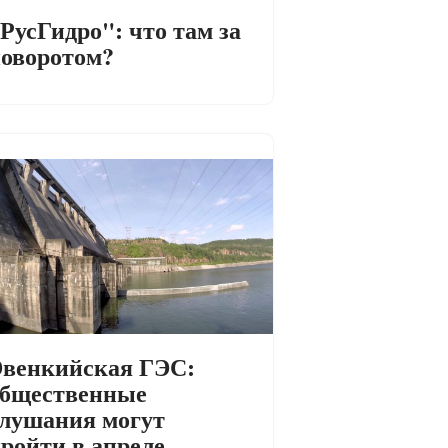
РусГидро": что там за
оворотом?
венкийская ГЭС:
бщественные
лушания могут
ройти в апреле