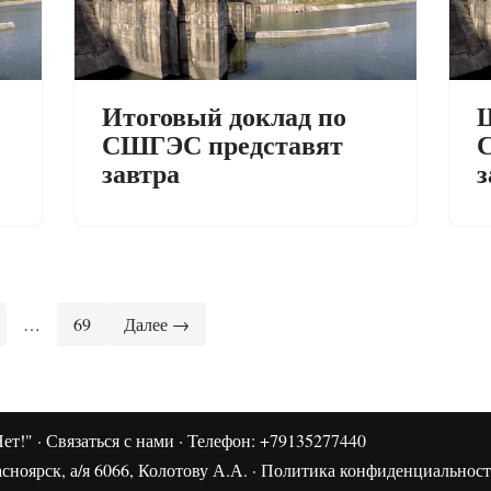
Итоговый доклад по
Ш
СШГЭС представят
завтра
з
…
69
Далее →
ет!"
·
Связаться с нами
· Телефон: +79135277440
сноярск, а/я 6066, Колотову А.А. ·
Политика конфиденциальнос