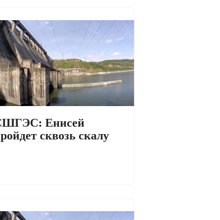
СШГЭС: Енисей
ройдет сквозь скалу