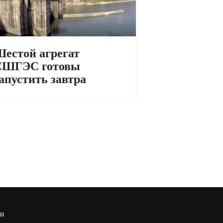
естой агрегат
СШГЭС готовы
апустить завтра
ти